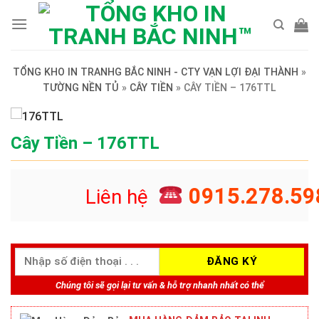
Skip
to
content
TỔNG KHO IN TRANHG BẮC NINH - CTY VẠN LỢI ĐẠI THÀNH
»
TƯỜNG NỀN TỦ
»
CÂY TIỀN
»
CÂY TIỀN – 176TTL
Cây Tiền – 176TTL
0915.278.59
Liên hệ
Chúng tôi sẽ gọi lại tư vấn & hỗ trợ nhanh nhất có thể