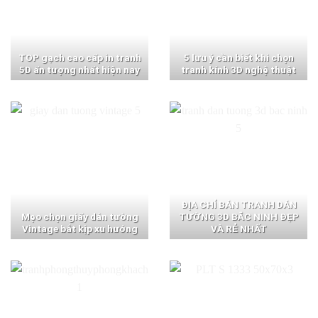
TOP gạch cao cấp in tranh
5 lưu ý cần biết khi chọn
5D ấn tượng nhất hiện nay
tranh kính 3D nghệ thuật
ĐỊA CHỈ BÁN TRANH DÁN
Mẹo chọn giấy dán tường
TƯỜNG 3D BẮC NINH ĐẸP
Vintage bắt kịp xu hướng
VÀ RẺ NHẤT