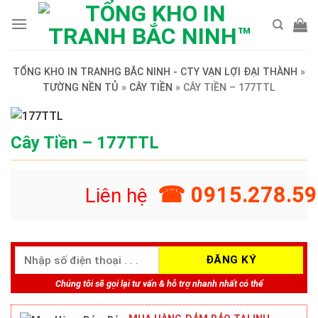
Skip
to
content
TỔNG KHO IN TRANHG BẮC NINH - CTY VẠN LỢI ĐẠI THÀNH
»
TƯỜNG NỀN TỦ
»
CÂY TIỀN
»
CÂY TIỀN – 177TTL
Cây Tiền – 177TTL
☎ 0915.278.59
Liên hệ
Chúng tôi sẽ gọi lại tư vấn & hỗ trợ nhanh nhất có thể