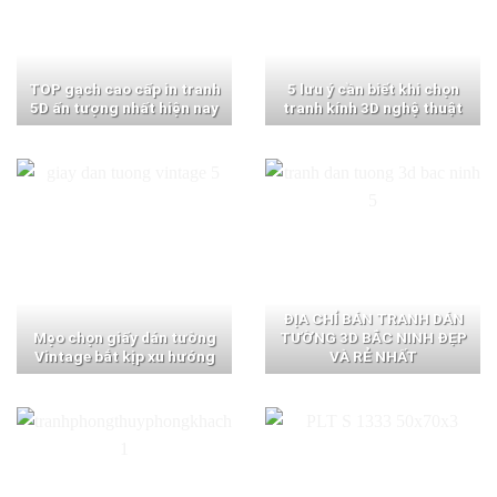
TOP gạch cao cấp in tranh
5 lưu ý cần biết khi chọn
5D ấn tượng nhất hiện nay
tranh kính 3D nghệ thuật
ĐỊA CHỈ BÁN TRANH DÁN
Mẹo chọn giấy dán tường
TƯỜNG 3D BẮC NINH ĐẸP
Vintage bắt kịp xu hướng
VÀ RẺ NHẤT