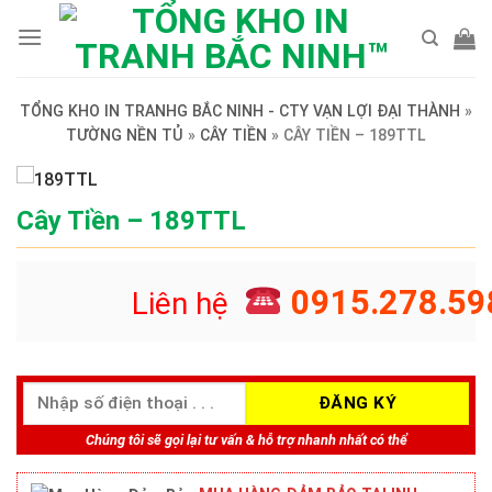
Skip
to
content
TỔNG KHO IN TRANHG BẮC NINH - CTY VẠN LỢI ĐẠI THÀNH
»
TƯỜNG NỀN TỦ
»
CÂY TIỀN
»
CÂY TIỀN – 189TTL
Cây Tiền – 189TTL
0915.278.59
Liên hệ
Chúng tôi sẽ gọi lại tư vấn & hỗ trợ nhanh nhất có thể