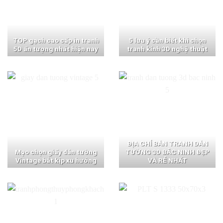
TOP gạch cao cấp in tranh
5 lưu ý cần biết khi chọn
5D ấn tượng nhất hiện nay
tranh kính 3D nghệ thuật
ĐỊA CHỈ BÁN TRANH DÁN
Mẹo chọn giấy dán tường
TƯỜNG 3D BẮC NINH ĐẸP
Vintage bắt kịp xu hướng
VÀ RẺ NHẤT