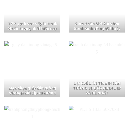
TOP gạch cao cấp in tranh
5 lưu ý cần biết khi chọn
5D ấn tượng nhất hiện nay
tranh kính 3D nghệ thuật
ĐỊA CHỈ BÁN TRANH DÁN
Mẹo chọn giấy dán tường
TƯỜNG 3D BẮC NINH ĐẸP
Vintage bắt kịp xu hướng
VÀ RẺ NHẤT