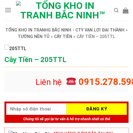
Skip
to
content
TỔNG KHO IN TRANHG BẮC NINH - CTY VẠN LỢI ĐẠI THÀNH
»
TƯỜNG NỀN TỦ
»
CÂY TIỀN
»
CÂY TIỀN – 205TTL
Cây Tiền – 205TTL
0915.278.59
Liên hệ
Chúng tôi sẽ gọi lại tư vấn & hỗ trợ nhanh nhất có thể