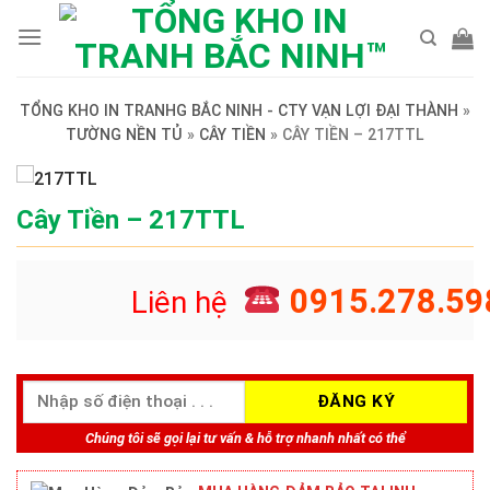
Skip
to
content
TỔNG KHO IN TRANHG BẮC NINH - CTY VẠN LỢI ĐẠI THÀNH
»
TƯỜNG NỀN TỦ
»
CÂY TIỀN
»
CÂY TIỀN – 217TTL
Cây Tiền – 217TTL
0915.278.59
Liên hệ
Chúng tôi sẽ gọi lại tư vấn & hỗ trợ nhanh nhất có thể