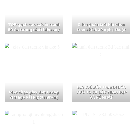
TOP gạch cao cấp in tranh
5 lưu ý cần biết khi chọn
5D ấn tượng nhất hiện nay
tranh kính 3D nghệ thuật
ĐỊA CHỈ BÁN TRANH DÁN
Mẹo chọn giấy dán tường
TƯỜNG 3D BẮC NINH ĐẸP
Vintage bắt kịp xu hướng
VÀ RẺ NHẤT