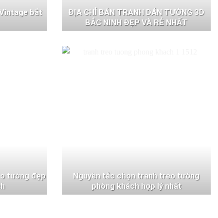
Vintage bắt
ĐỊA CHỈ BÁN TRANH DÁN TƯỜNG 3D
BẮC NINH ĐẸP VÀ RẺ NHẤT
eo tường đẹp
Nguyên tắc chọn tranh treo tường
ch
phòng khách hợp lý nhất