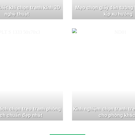
 biết khi chọn tranh kính 3D
Mẹo chọn giấy dán tường 
nghệ thuật
kịp xu hướng
ách chọn treo tranh phòng
Kinh nghiệm chọn tranh tr
ch chuẩn đẹp nhất
cho phòng khá