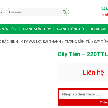
CAM
Search
In c
for:
 NỀN TỦ
TRANH SƠN THỦY
TRANH ĐỒNG HỒ
DECAL GẠ
 BẮC NINH - CTY VẠN LỢI ĐẠI THÀNH
»
TƯỜNG NỀN TỦ
»
CÂY TIỀ
Cây Tiền – 220TTL
Liên hệ
Chúng 