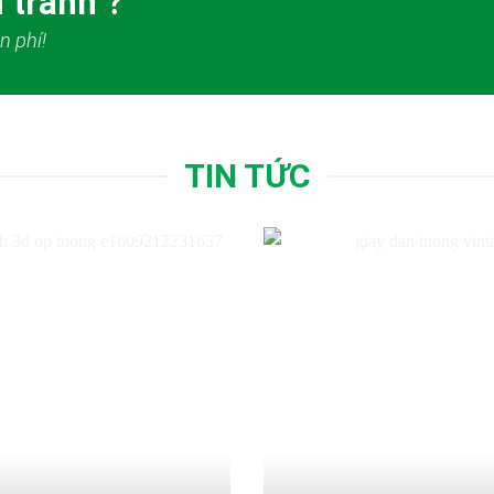
 tranh ?
n phí!
TIN TỨC