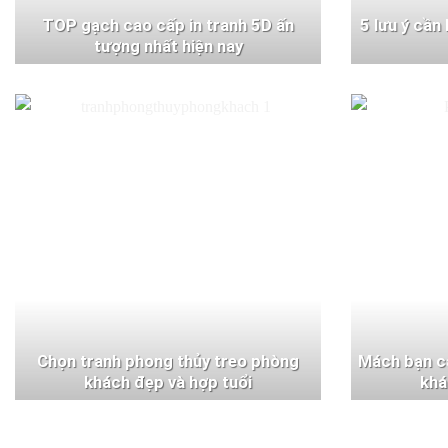
TOP gạch cao cấp in tranh 5D ấn
5 lưu ý cần
tượng nhất hiện nay
Chọn tranh phong thủy treo phòng
Mách bạn c
khách đẹp và hợp tuổi
khá