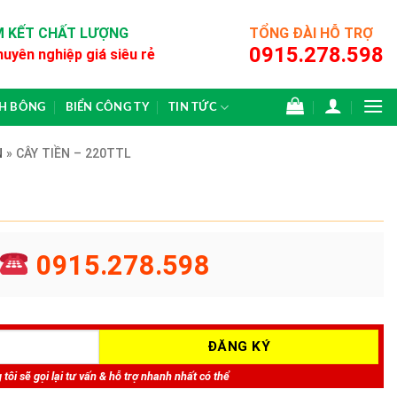
 KẾT CHẤT LƯỢNG
TỔNG ĐÀI HỖ TRỢ
0915.278.598
huyên nghiệp giá siêu rẻ
CH BÔNG
BIỂN CÔNG TY
TIN TỨC
N
»
CÂY TIỀN – 220TTL
0915.278.598
tôi sẽ gọi lại tư vấn & hỗ trợ nhanh nhất có thể