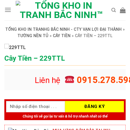
Skip
to
content
TỔNG KHO IN TRANHG BẮC NINH - CTY VẠN LỢI ĐẠI THÀNH
»
TƯỜNG NỀN TỦ
»
CÂY TIỀN
»
CÂY TIỀN – 229TTL
Cây Tiền – 229TTL
0915.278.59
Liên hệ
Chúng tôi sẽ gọi lại tư vấn & hỗ trợ nhanh nhất có thể