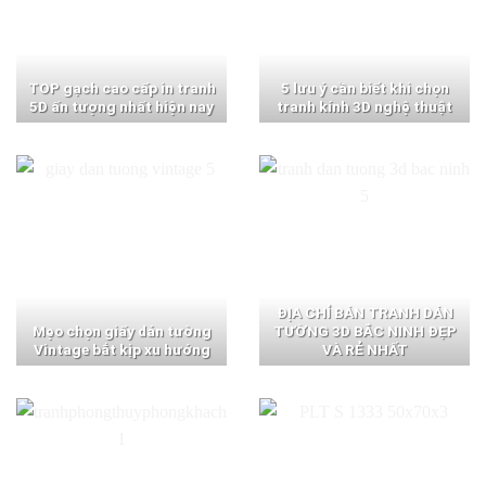
TOP gạch cao cấp in tranh
5 lưu ý cần biết khi chọn
5D ấn tượng nhất hiện nay
tranh kính 3D nghệ thuật
ĐỊA CHỈ BÁN TRANH DÁN
Mẹo chọn giấy dán tường
TƯỜNG 3D BẮC NINH ĐẸP
Vintage bắt kịp xu hướng
VÀ RẺ NHẤT