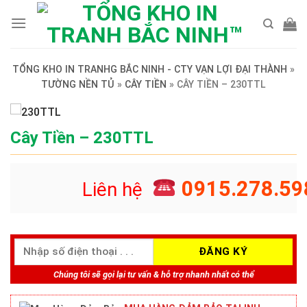
Skip
to
content
TỔNG KHO IN TRANHG BẮC NINH - CTY VẠN LỢI ĐẠI THÀNH
»
TƯỜNG NỀN TỦ
»
CÂY TIỀN
»
CÂY TIỀN – 230TTL
Cây Tiền – 230TTL
0915.278.59
Liên hệ
Chúng tôi sẽ gọi lại tư vấn & hỗ trợ nhanh nhất có thể