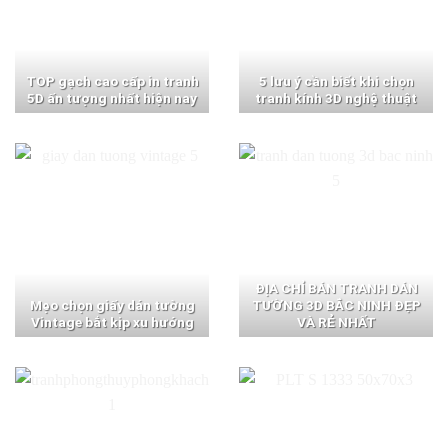
TOP gạch cao cấp in tranh
5 lưu ý cần biết khi chọn
5D ấn tượng nhất hiện nay
tranh kính 3D nghệ thuật
ĐỊA CHỈ BÁN TRANH DÁN
Mẹo chọn giấy dán tường
TƯỜNG 3D BẮC NINH ĐẸP
Vintage bắt kịp xu hướng
VÀ RẺ NHẤT