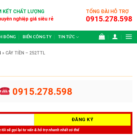
 KẾT CHẤT LƯỢNG
TỔNG ĐÀI HỖ TRỢ
0915.278.598
huyên nghiệp giá siêu rẻ
CH BÔNG
BIỂN CÔNG TY
TIN TỨC
N
»
CÂY TIỀN – 252TTL
0915.278.598
tôi sẽ gọi lại tư vấn & hỗ trợ nhanh nhất có thể