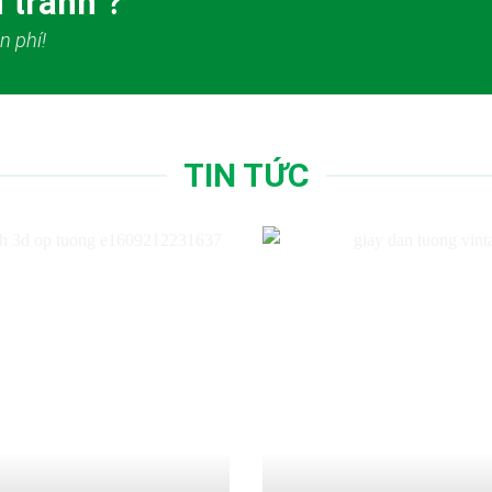
 tranh ?
n phí!
TIN TỨC