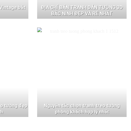
Vintage bắt
ĐỊA CHỈ BÁN TRANH DÁN TƯỜNG 3D
BẮC NINH ĐẸP VÀ RẺ NHẤT
eo tường đẹp
Nguyên tắc chọn tranh treo tường
ch
phòng khách hợp lý nhất