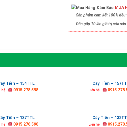
MUA H
Sản phảm cam kết 100% đều t
Đền gấp 10 lần giá trị của s
ây Tiền – 154TTL
Cây Tiền – 157T
0915.278.598
0915.278.
n hệ
Liên hệ
ây Tiền – 137TTL
Cây Tiền – 132T
0915.278.598
0915.278.
n hệ
Liên hệ