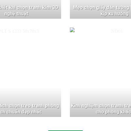
 biết khi chọn tranh kính 3D
Mẹo chọn giấy dán tường 
nghệ thuật
kịp xu hướng
ách chọn treo tranh phòng
Kinh nghiệm chọn tranh tr
ch chuẩn đẹp nhất
cho phòng khá