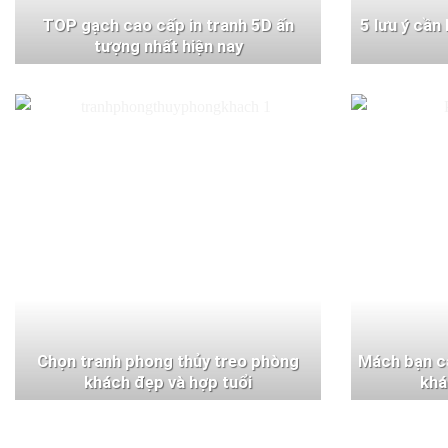
TOP gạch cao cấp in tranh 5D ấn
5 lưu ý cần
tượng nhất hiện nay
Chọn tranh phong thủy treo phòng
Mách bạn c
khách đẹp và hợp tuổi
khá