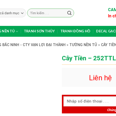
CAM
Search
In c
for:
 NỀN TỦ
TRANH SƠN THỦY
TRANH ĐỒNG HỒ
DECAL GẠ
 BẮC NINH - CTY VẠN LỢI ĐẠI THÀNH
»
TƯỜNG NỀN TỦ
»
CÂY TIỀ
Cây Tiền – 252TTL
Liên hệ
Chúng 