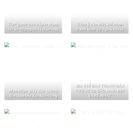
TOP gạch cao cấp in tranh
5 lưu ý cần biết khi chọn
5D ấn tượng nhất hiện nay
tranh kính 3D nghệ thuật
ĐỊA CHỈ BÁN TRANH DÁN
Mẹo chọn giấy dán tường
TƯỜNG 3D BẮC NINH ĐẸP
Vintage bắt kịp xu hướng
VÀ RẺ NHẤT