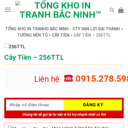
Skip
to
content
TỔNG KHO IN TRANHG BẮC NINH - CTY VẠN LỢI ĐẠI THÀNH
»
TƯỜNG NỀN TỦ
»
CÂY TIỀN
»
CÂY TIỀN – 256TTL
Cây Tiền – 256TTL
0915.278.59
Liên hệ
Chúng tôi sẽ gọi lại tư vấn & hỗ trợ nhanh nhất có thể