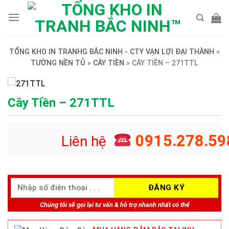
Skip
to
content
TỔNG KHO IN TRANHG BẮC NINH - CTY VẠN LỢI ĐẠI THÀNH
»
TƯỜNG NỀN TỦ
»
CÂY TIỀN
»
CÂY TIỀN – 271TTL
Cây Tiền – 271TTL
0915.278.59
Liên hệ
Chúng tôi sẽ gọi lại tư vấn & hỗ trợ nhanh nhất có thể