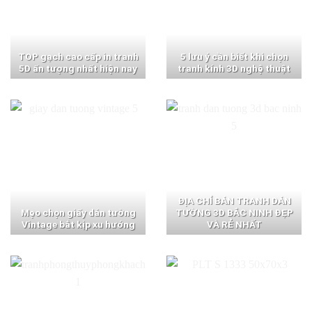
TOP gạch cao cấp in tranh
5 lưu ý cần biết khi chọn
5D ấn tượng nhất hiện nay
tranh kính 3D nghệ thuật
ĐỊA CHỈ BÁN TRANH DÁN
Mẹo chọn giấy dán tường
TƯỜNG 3D BẮC NINH ĐẸP
Vintage bắt kịp xu hướng
VÀ RẺ NHẤT