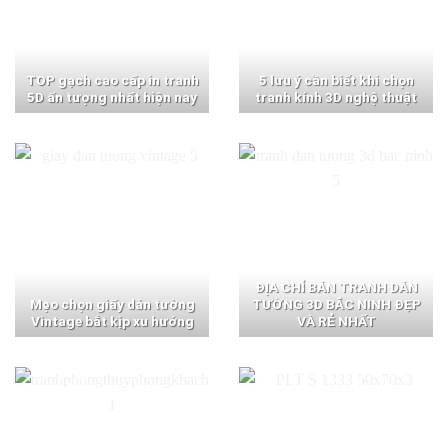
TOP gạch cao cấp in tranh
5 lưu ý cần biết khi chọn
5D ấn tượng nhất hiện nay
tranh kính 3D nghệ thuật
ĐỊA CHỈ BÁN TRANH DÁN
Mẹo chọn giấy dán tường
TƯỜNG 3D BẮC NINH ĐẸP
Vintage bắt kịp xu hướng
VÀ RẺ NHẤT