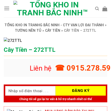
Skip
to
content
TỔNG KHO IN TRANHG BẮC NINH - CTY VẠN LỢI ĐẠI THÀNH
»
TƯỜNG NỀN TỦ
»
CÂY TIỀN
»
CÂY TIỀN – 272TTL
Cây Tiền – 272TTL
☎ 0915.278.59
Liên hệ
Chúng tôi sẽ gọi lại tư vấn & hỗ trợ nhanh nhất có thể