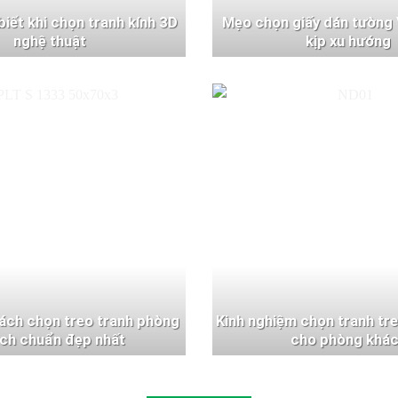
 biết khi chọn tranh kính 3D
Mẹo chọn giấy dán tường 
nghệ thuật
kịp xu hướng
ách chọn treo tranh phòng
Kinh nghiệm chọn tranh tr
ch chuẩn đẹp nhất
cho phòng khá