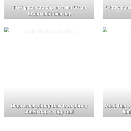
TOP gạch cao cấp in tranh 5D ấn
5 lưu ý cần
tượng nhất hiện nay
Chọn tranh phong thủy treo phòng
Mách bạn c
khách đẹp và hợp tuổi
khá