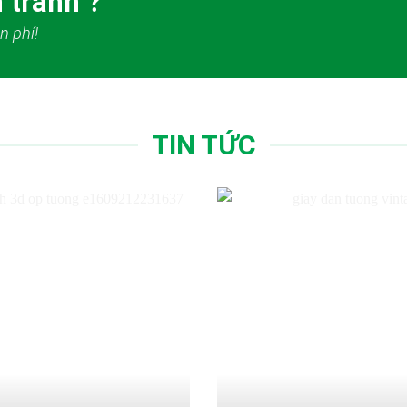
 tranh ?
n phí!
TIN TỨC