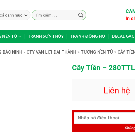
CAM
Search
In c
for:
 NỀN TỦ
TRANH SƠN THỦY
TRANH ĐỒNG HỒ
DECAL GẠ
 BẮC NINH - CTY VẠN LỢI ĐẠI THÀNH
»
TƯỜNG NỀN TỦ
»
CÂY TIỀ
Cây Tiền – 280TTL
Liên hệ
Chúng 