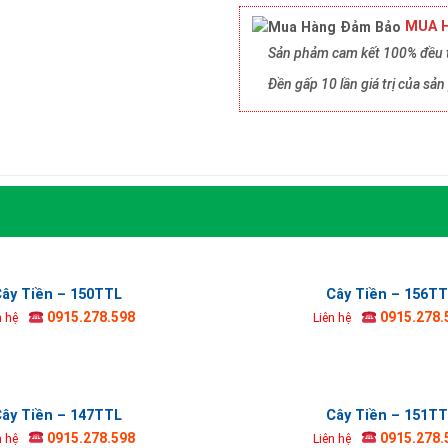
MUA H
Sản phảm cam kết 100% đều t
Đền gấp 10 lần giá trị của s
ây Tiền – 150TTL
Cây Tiền – 156T
0915.278.598
0915.278.
n hệ
Liên hệ
ây Tiền – 147TTL
Cây Tiền – 151T
0915.278.598
0915.278.
n hệ
Liên hệ