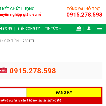
 KẾT CHẤT LƯỢNG
TỔNG ĐÀI HỖ TRỢ
0915.278.598
huyên nghiệp giá siêu rẻ
CH BÔNG
BIỂN CÔNG TY
TIN TỨC
N
»
CÂY TIỀN – 280TTL
0915.278.598
tôi sẽ gọi lại tư vấn & hỗ trợ nhanh nhất có thể