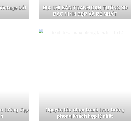
Vintage bắt
ĐỊA CHỈ BÁN TRANH DÁN TƯỜNG 3D
BẮC NINH ĐẸP VÀ RẺ NHẤT
eo tường đẹp
Nguyên tắc chọn tranh treo tường
ch
phòng khách hợp lý nhất