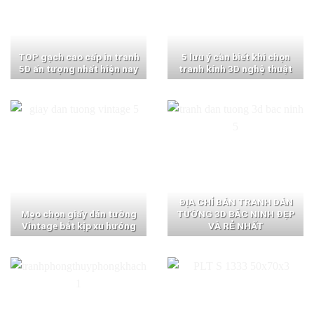
TOP gạch cao cấp in tranh
5 lưu ý cần biết khi chọn
5D ấn tượng nhất hiện nay
tranh kính 3D nghệ thuật
ĐỊA CHỈ BÁN TRANH DÁN
Mẹo chọn giấy dán tường
TƯỜNG 3D BẮC NINH ĐẸP
Vintage bắt kịp xu hướng
VÀ RẺ NHẤT