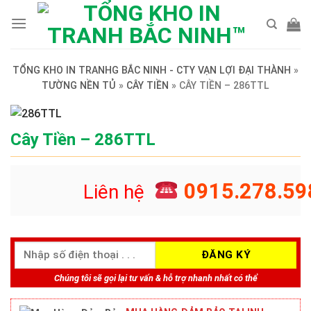
Skip
to
content
TỔNG KHO IN TRANHG BẮC NINH - CTY VẠN LỢI ĐẠI THÀNH
»
TƯỜNG NỀN TỦ
»
CÂY TIỀN
»
CÂY TIỀN – 286TTL
Cây Tiền – 286TTL
0915.278.59
Liên hệ
Chúng tôi sẽ gọi lại tư vấn & hỗ trợ nhanh nhất có thể