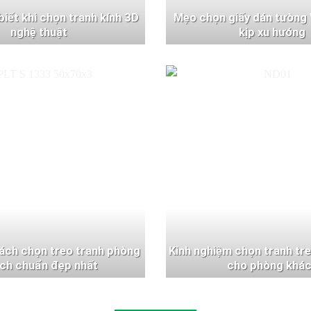
 biết khi chọn tranh kính 3D
Mẹo chọn giấy dán tường 
nghệ thuật
kịp xu hướng
ách chọn treo tranh phòng
Kinh nghiệm chọn tranh tr
ch chuẩn đẹp nhất
cho phòng khá