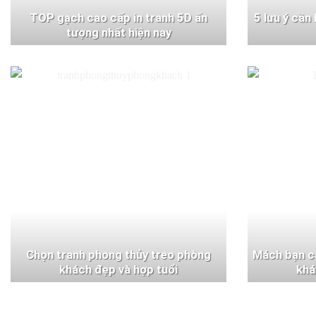
TOP gạch cao cấp in tranh 5D ấn
5 lưu ý cần
tượng nhất hiện nay
Chọn tranh phong thủy treo phòng
Mách bạn c
khách đẹp và hợp tuổi
khá