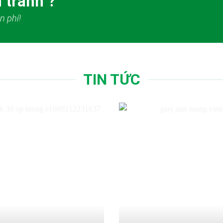
 tranh ?
n phí!
TIN TỨC