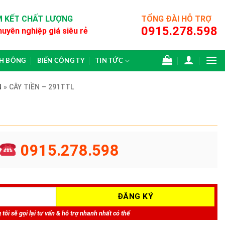
 KẾT CHẤT LƯỢNG
TỔNG ĐÀI HỖ TRỢ
0915.278.598
huyên nghiệp giá siêu rẻ
CH BÔNG
BIỂN CÔNG TY
TIN TỨC
N
»
CÂY TIỀN – 291TTL
0915.278.598
tôi sẽ gọi lại tư vấn & hỗ trợ nhanh nhất có thể