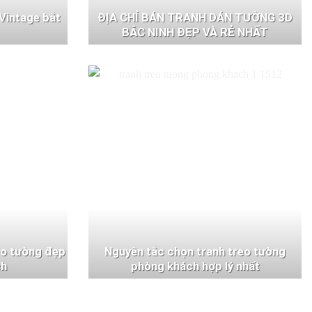
Vintage bắt
ĐỊA CHỈ BÁN TRANH DÁN TƯỜNG 3D
BẮC NINH ĐẸP VÀ RẺ NHẤT
eo tường đẹp
Nguyên tắc chọn tranh treo tường
ch
phòng khách hợp lý nhất