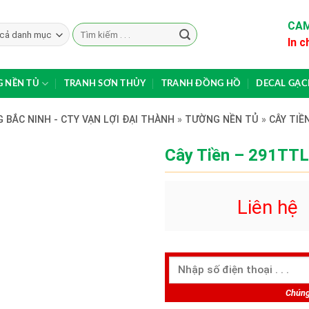
CAM
Search
In c
for:
 NỀN TỦ
TRANH SƠN THỦY
TRANH ĐỒNG HỒ
DECAL GẠ
 BẮC NINH - CTY VẠN LỢI ĐẠI THÀNH
»
TƯỜNG NỀN TỦ
»
CÂY TIỀ
Cây Tiền – 291TTL
Liên hệ
Chúng 