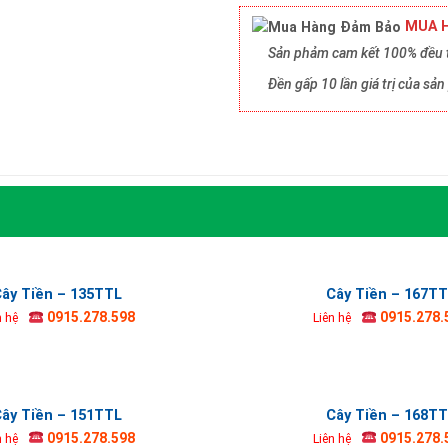
MUA H
Sản phảm cam kết 100% đều t
Đền gấp 10 lần giá trị của s
ây Tiền – 135TTL
Cây Tiền – 167T
0915.278.598
0915.278.
n hệ
Liên hệ
ây Tiền – 151TTL
Cây Tiền – 168T
0915.278.598
0915.278.
n hệ
Liên hệ