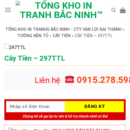
Skip
to
content
TỔNG KHO IN TRANHG BẮC NINH - CTY VẠN LỢI ĐẠI THÀNH
»
TƯỜNG NỀN TỦ
»
CÂY TIỀN
»
CÂY TIỀN – 297TTL
Cây Tiền – 297TTL
0915.278.59
Liên hệ
Chúng tôi sẽ gọi lại tư vấn & hỗ trợ nhanh nhất có thể