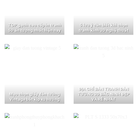
TOP gạch cao cấp in tranh
5 lưu ý cần biết khi chọn
5D ấn tượng nhất hiện nay
tranh kính 3D nghệ thuật
ĐỊA CHỈ BÁN TRANH DÁN
Mẹo chọn giấy dán tường
TƯỜNG 3D BẮC NINH ĐẸP
Vintage bắt kịp xu hướng
VÀ RẺ NHẤT