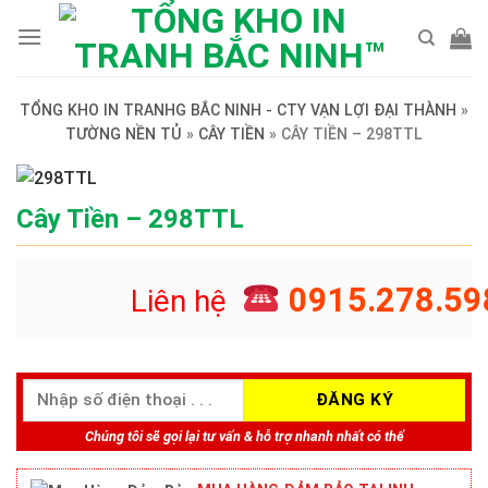
Skip
to
content
TỔNG KHO IN TRANHG BẮC NINH - CTY VẠN LỢI ĐẠI THÀNH
»
TƯỜNG NỀN TỦ
»
CÂY TIỀN
»
CÂY TIỀN – 298TTL
Cây Tiền – 298TTL
0915.278.59
Liên hệ
Chúng tôi sẽ gọi lại tư vấn & hỗ trợ nhanh nhất có thể