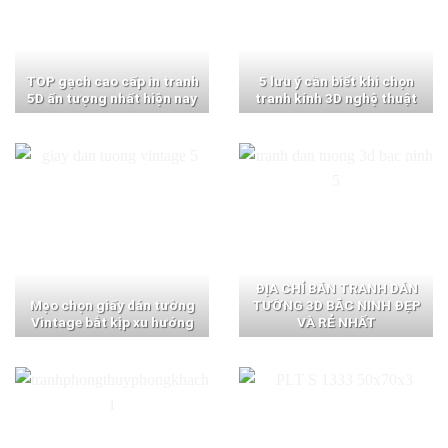
TOP gạch cao cấp in tranh
5 lưu ý cần biết khi chọn
5D ấn tượng nhất hiện nay
tranh kính 3D nghệ thuật
ĐỊA CHỈ BÁN TRANH DÁN
Mẹo chọn giấy dán tường
TƯỜNG 3D BẮC NINH ĐẸP
Vintage bắt kịp xu hướng
VÀ RẺ NHẤT