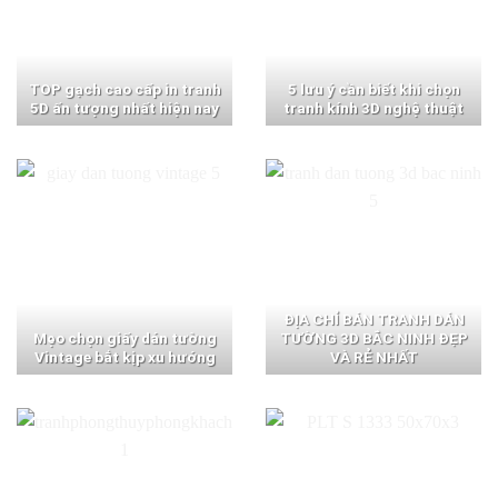
TOP gạch cao cấp in tranh
5 lưu ý cần biết khi chọn
5D ấn tượng nhất hiện nay
tranh kính 3D nghệ thuật
ĐỊA CHỈ BÁN TRANH DÁN
Mẹo chọn giấy dán tường
TƯỜNG 3D BẮC NINH ĐẸP
Vintage bắt kịp xu hướng
VÀ RẺ NHẤT