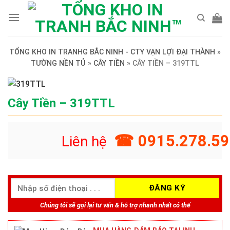
Skip
to
content
TỔNG KHO IN TRANHG BẮC NINH - CTY VẠN LỢI ĐẠI THÀNH
»
TƯỜNG NỀN TỦ
»
CÂY TIỀN
»
CÂY TIỀN – 319TTL
Cây Tiền – 319TTL
☎ 0915.278.59
Liên hệ
Chúng tôi sẽ gọi lại tư vấn & hỗ trợ nhanh nhất có thể