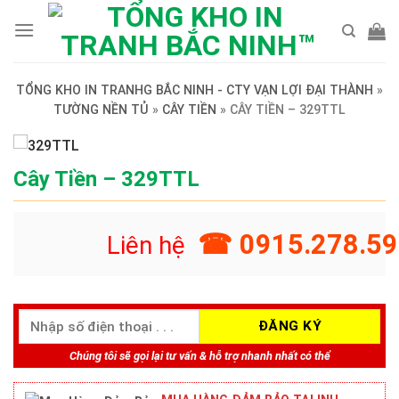
Skip
to
content
TỔNG KHO IN TRANHG BẮC NINH - CTY VẠN LỢI ĐẠI THÀNH
»
TƯỜNG NỀN TỦ
»
CÂY TIỀN
»
CÂY TIỀN – 329TTL
Cây Tiền – 329TTL
☎ 0915.278.59
Liên hệ
Chúng tôi sẽ gọi lại tư vấn & hỗ trợ nhanh nhất có thể