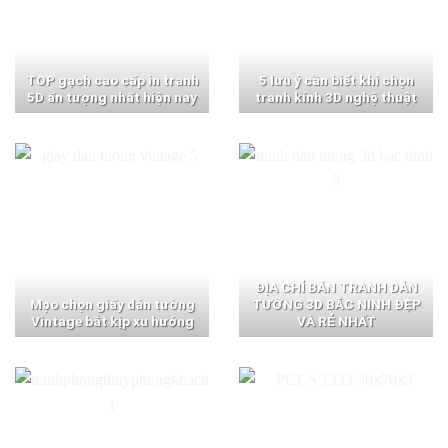
TOP gạch cao cấp in tranh
5 lưu ý cần biết khi chọn
5D ấn tượng nhất hiện nay
tranh kính 3D nghệ thuật
ĐỊA CHỈ BÁN TRANH DÁN
Mẹo chọn giấy dán tường
TƯỜNG 3D BẮC NINH ĐẸP
Vintage bắt kịp xu hướng
VÀ RẺ NHẤT