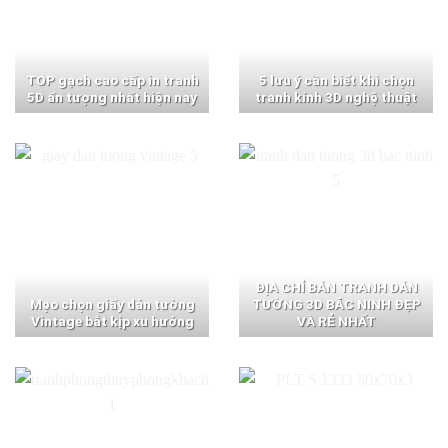
TOP gạch cao cấp in tranh
5 lưu ý cần biết khi chọn
5D ấn tượng nhất hiện nay
tranh kính 3D nghệ thuật
ĐỊA CHỈ BÁN TRANH DÁN
Mẹo chọn giấy dán tường
TƯỜNG 3D BẮC NINH ĐẸP
Vintage bắt kịp xu hướng
VÀ RẺ NHẤT