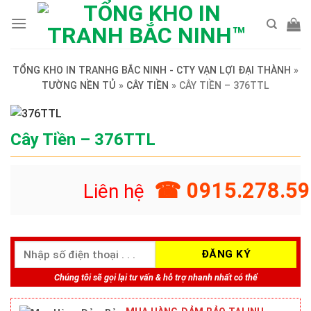
Skip
to
content
TỔNG KHO IN TRANHG BẮC NINH - CTY VẠN LỢI ĐẠI THÀNH
»
TƯỜNG NỀN TỦ
»
CÂY TIỀN
»
CÂY TIỀN – 376TTL
Cây Tiền – 376TTL
☎ 0915.278.59
Liên hệ
Chúng tôi sẽ gọi lại tư vấn & hỗ trợ nhanh nhất có thể