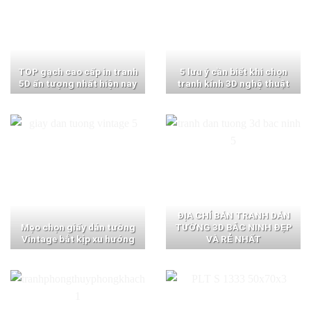
TOP gạch cao cấp in tranh
5 lưu ý cần biết khi chọn
5D ấn tượng nhất hiện nay
tranh kính 3D nghệ thuật
ĐỊA CHỈ BÁN TRANH DÁN
Mẹo chọn giấy dán tường
TƯỜNG 3D BẮC NINH ĐẸP
Vintage bắt kịp xu hướng
VÀ RẺ NHẤT