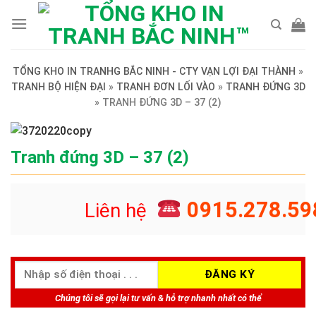
Skip
to
content
TỔNG KHO IN TRANHG BẮC NINH - CTY VẠN LỢI ĐẠI THÀNH
»
TRANH BỘ HIỆN ĐẠI
»
TRANH ĐƠN LỐI VÀO
»
TRANH ĐỨNG 3D
»
TRANH ĐỨNG 3D – 37 (2)
Tranh đứng 3D – 37 (2)
0915.278.59
Liên hệ
Chúng tôi sẽ gọi lại tư vấn & hỗ trợ nhanh nhất có thể