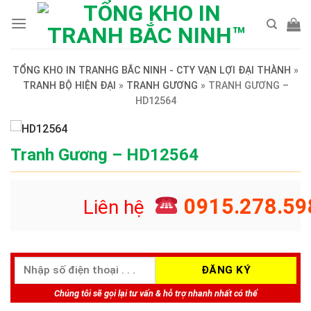
Skip
to
content
TỔNG KHO IN TRANHG BẮC NINH - CTY VẠN LỢI ĐẠI THÀNH
»
TRANH BỘ HIỆN ĐẠI
»
TRANH GƯƠNG
»
TRANH GƯƠNG –
HD12564
Tranh Gương – HD12564
0915.278.59
Liên hệ
Chúng tôi sẽ gọi lại tư vấn & hỗ trợ nhanh nhất có thể