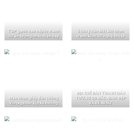
TOP gạch cao cấp in tranh
5 lưu ý cần biết khi chọn
5D ấn tượng nhất hiện nay
tranh kính 3D nghệ thuật
ĐỊA CHỈ BÁN TRANH DÁN
Mẹo chọn giấy dán tường
TƯỜNG 3D BẮC NINH ĐẸP
Vintage bắt kịp xu hướng
VÀ RẺ NHẤT