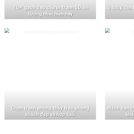
TOP gạch cao cấp in tranh 5D ấn
5 lưu ý cần
tượng nhất hiện nay
Chọn tranh phong thủy treo phòng
Mách bạn c
khách đẹp và hợp tuổi
khá