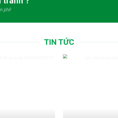
 tranh ?
n phí!
TIN TỨC