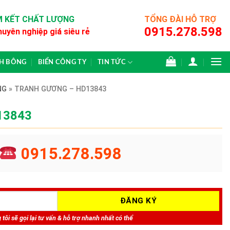
 KẾT CHẤT LƯỢNG
TỔNG ĐÀI HỖ TRỢ
0915.278.598
huyên nghiệp giá siêu rẻ
CH BÔNG
BIỂN CÔNG TY
TIN TỨC
NG
»
TRANH GƯƠNG – HD13843
13843
0915.278.598
tôi sẽ gọi lại tư vấn & hỗ trợ nhanh nhất có thể