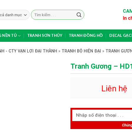
CAM
Search
In c
for:
 NỀN TỦ
TRANH SƠN THỦY
TRANH ĐỒNG HỒ
DECAL GẠ
H - CTY VẠN LỢI ĐẠI THÀNH
»
TRANH BỘ HIỆN ĐẠI
»
TRANH GƯƠ
Tranh Gương – HD
Liên hệ
Chúng 