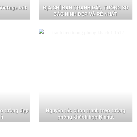
Vintage bắt
ĐỊA CHỈ BÁN TRANH DÁN TƯỜNG 3D
BẮC NINH ĐẸP VÀ RẺ NHẤT
eo tường đẹp
Nguyên tắc chọn tranh treo tường
ch
phòng khách hợp lý nhất