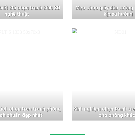
 biết khi chọn tranh kính 3D
Mẹo chọn giấy dán tường 
nghệ thuật
kịp xu hướng
ách chọn treo tranh phòng
Kinh nghiệm chọn tranh tr
ch chuẩn đẹp nhất
cho phòng khá