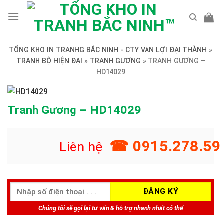
Skip
to
content
TỔNG KHO IN TRANHG BẮC NINH - CTY VẠN LỢI ĐẠI THÀNH
»
TRANH BỘ HIỆN ĐẠI
»
TRANH GƯƠNG
»
TRANH GƯƠNG –
HD14029
Tranh Gương – HD14029
☎ 0915.278.59
Liên hệ
Chúng tôi sẽ gọi lại tư vấn & hỗ trợ nhanh nhất có thể