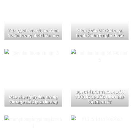
TOP gạch cao cấp in tranh
5 lưu ý cần biết khi chọn
5D ấn tượng nhất hiện nay
tranh kính 3D nghệ thuật
ĐỊA CHỈ BÁN TRANH DÁN
Mẹo chọn giấy dán tường
TƯỜNG 3D BẮC NINH ĐẸP
Vintage bắt kịp xu hướng
VÀ RẺ NHẤT