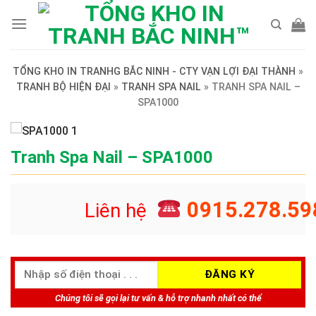
Skip
to
content
TỔNG KHO IN TRANHG BẮC NINH - CTY VẠN LỢI ĐẠI THÀNH
»
TRANH BỘ HIỆN ĐẠI
»
TRANH SPA NAIL
»
TRANH SPA NAIL –
SPA1000
Tranh Spa Nail – SPA1000
0915.278.59
Liên hệ
Chúng tôi sẽ gọi lại tư vấn & hỗ trợ nhanh nhất có thể