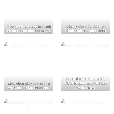
TOP gạch cao cấp in tranh
5 lưu ý cần biết khi chọn
5D ấn tượng nhất hiện nay
tranh kính 3D nghệ thuật
ĐỊA CHỈ BÁN TRANH DÁN
Mẹo chọn giấy dán tường
TƯỜNG 3D BẮC NINH ĐẸP
Vintage bắt kịp xu hướng
VÀ RẺ NHẤT