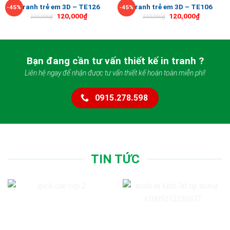
Tranh trẻ em 3D – TE126
Tranh trẻ em 3D – TE106
-45%
-45%
120,000
₫
120,000
₫
220,000
₫
220,000
₫
Bạn đang cần tư vấn thiết kế in tranh ?
Liên hệ ngay để nhận được tư vấn thiết kế hoàn toàn miễn phí!
0915.278.598
TIN TỨC