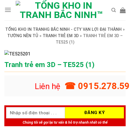
Skip
to
content
TỔNG KHO IN TRANHG BẮC NINH - CTY VẠN LỢI ĐẠI THÀNH
»
TƯỜNG NỀN TỦ
»
TRANH TRẺ EM 3D
»
TRANH TRẺ EM 3D –
TE525 (1)
Tranh trẻ em 3D – TE525 (1)
☎ 0915.278.59
Liên hệ
Chúng tôi sẽ gọi lại tư vấn & hỗ trợ nhanh nhất có thể