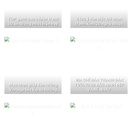
TOP gạch cao cấp in tranh
5 lưu ý cần biết khi chọn
5D ấn tượng nhất hiện nay
tranh kính 3D nghệ thuật
ĐỊA CHỈ BÁN TRANH DÁN
Mẹo chọn giấy dán tường
TƯỜNG 3D BẮC NINH ĐẸP
Vintage bắt kịp xu hướng
VÀ RẺ NHẤT