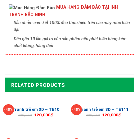
MUA HÀNG ĐẢM BẢO TẠI INH
TRANH BẮC NINH
Sản phảm cam kết 100% đều thực hiện trên các máy móc hiện
đại
Đền gấp 10 lần giá trị của sản phẩm nếu phát hiện hàng kém
chất lượng, hàng đểu
RELATED PRODUCTS
Tranh trẻ em 3D – TE10
Tranh trẻ em 3D – TE111
-45%
-45%
120,000
₫
120,000
₫
220,000
₫
220,000
₫