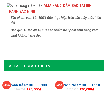
MUA HÀNG ĐẢM BẢO TẠI INH
TRANH BẮC NINH
Sản phảm cam kết 100% đều thực hiện trên các máy móc hiện
đại
Đền gấp 10 lần giá trị của sản phẩm nếu phát hiện hàng kém
chất lượng, hàng đểu
RELATED PRODUCTS
Tranh trẻ em 3D – TE133
Tranh trẻ em 3D – TE110
-45%
-45%
120,000
₫
120,000
₫
220,000
₫
220,000
₫