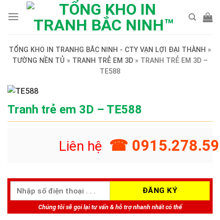
Skip
to
content
TỔNG KHO IN TRANHG BẮC NINH - CTY VẠN LỢI ĐẠI THÀNH
»
TƯỜNG NỀN TỦ
»
TRANH TRẺ EM 3D
»
TRANH TRẺ EM 3D –
TE588
Tranh trẻ em 3D – TE588
☎ 0915.278.59
Liên hệ
Chúng tôi sẽ gọi lại tư vấn & hỗ trợ nhanh nhất có thể