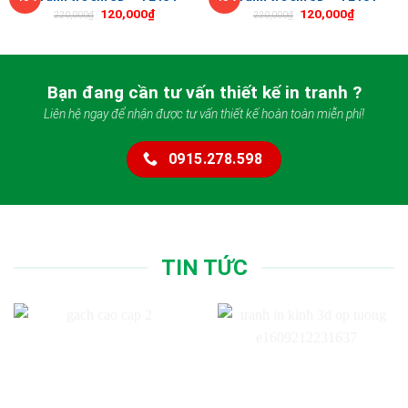
120,000
₫
120,000
₫
220,000
₫
220,000
₫
Bạn đang cần tư vấn thiết kế in tranh ?
Liên hệ ngay để nhận được tư vấn thiết kế hoàn toàn miễn phí!
0915.278.598
TIN TỨC