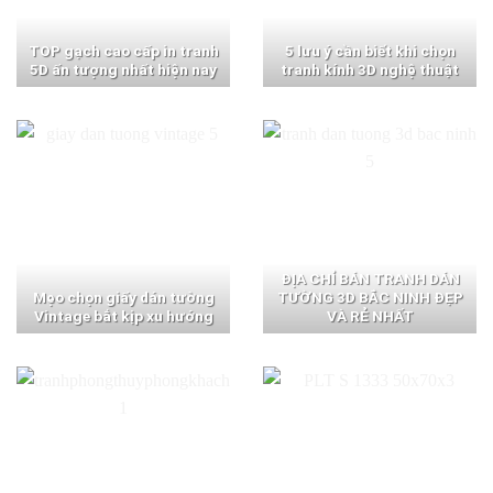
TOP gạch cao cấp in tranh
5 lưu ý cần biết khi chọn
5D ấn tượng nhất hiện nay
tranh kính 3D nghệ thuật
ĐỊA CHỈ BÁN TRANH DÁN
Mẹo chọn giấy dán tường
TƯỜNG 3D BẮC NINH ĐẸP
Vintage bắt kịp xu hướng
VÀ RẺ NHẤT