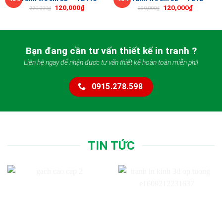
120,000
₫
120,000
₫
220,000
₫
220,000
₫
Bạn đang cần tư vấn thiết kế in tranh ?
Liên hệ ngay để nhận được tư vấn thiết kế hoàn toàn miễn phí!
0915.278.598
TIN TỨC