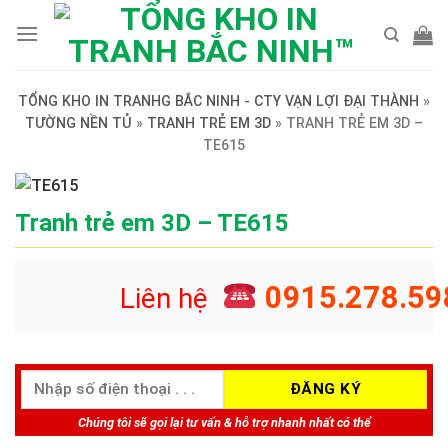
Skip
to
content
TỔNG KHO IN TRANHG BẮC NINH - CTY VẠN LỢI ĐẠI THÀNH
»
TƯỜNG NỀN TỦ
»
TRANH TRẺ EM 3D
»
TRANH TRẺ EM 3D –
TE615
Tranh trẻ em 3D – TE615
0915.278.59
Liên hệ
Chúng tôi sẽ gọi lại tư vấn & hỗ trợ nhanh nhất có thể