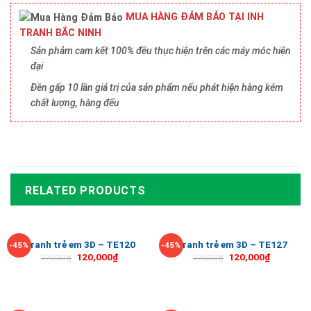
MUA HÀNG ĐẢM BẢO TẠI INH
TRANH BẮC NINH
Sản phảm cam kết 100% đều thực hiện trên các máy móc hiện
đại
Đền gấp 10 lần giá trị của sản phẩm nếu phát hiện hàng kém
chất lượng, hàng đểu
RELATED PRODUCTS
Tranh trẻ em 3D – TE120
Tranh trẻ em 3D – TE127
-45%
-45%
120,000
₫
120,000
₫
220,000
₫
220,000
₫