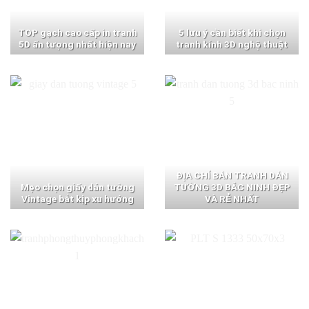
TOP gạch cao cấp in tranh
5 lưu ý cần biết khi chọn
5D ấn tượng nhất hiện nay
tranh kính 3D nghệ thuật
ĐỊA CHỈ BÁN TRANH DÁN
Mẹo chọn giấy dán tường
TƯỜNG 3D BẮC NINH ĐẸP
Vintage bắt kịp xu hướng
VÀ RẺ NHẤT